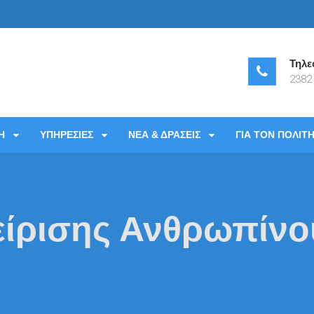
Τηλε
2382
 Νοσοκομείο Γιαννιτσών
Η
ΥΠΗΡΕΣΙΕΣ
ΝΕΑ & ΔΡΑΣΕΙΣ
ΓΙΑ ΤΟΝ ΠΟΛΙΤ
είρισης Ανθρωπίνο