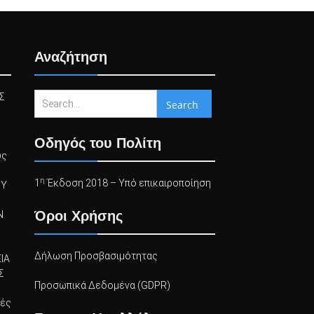
Αναζήτηση
Search
Σ
for:
Οδηγός του Πολίτη
υς
η
1
Έκδοση 2018 – Υπό επικαιροποίηση
ΟΥ
Όροι Χρήσης
Ν
Δήλωση Προσβασιμότητας
ΙΑ
Σ
Προσωπικά Δεδομένα (GDPR)
τές