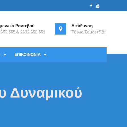
φωνικά Ραντεβού
Διεύθυνση
 350 555 & 2382 350 556
Τέρμα Σεμερτζίδη
Η
ΕΠΙΚΟΙΝΩΝΙΑ
υ Δυναμικού