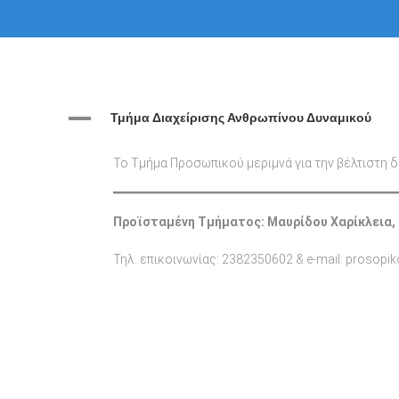
A
Τμήμα Διαχείρισης Ανθρωπίνου Δυναμικού
Το Τμήμα Προσωπικού μεριμνά για την βέλτιστη δ
Προϊσταμένη Τμήματος: Μαυρίδου Χαρίκλεια, 
Τηλ. επικοινωνίας: 2382350602 & e-mail: prosopik
Πλοήγηση
άρθρων