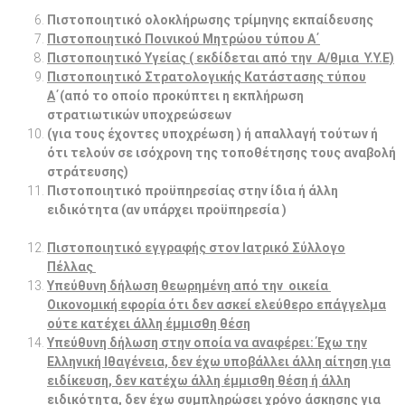
Πιστοποιητικό ολοκλήρωσης τρίμηνης εκπαίδευσης
Πιστοποιητικό Ποινικού Μητρώου τύπου Α΄
Πιστοποιητικό Υγείας ( εκδίδεται από την Α/θμια Υ.Υ.Ε)
Πιστοποιητικό Στρατολογικής Κατάστασης τύπου
Α
΄(από το οποίο προκύπτει η εκπλήρωση
στρατιωτικών υποχρεώσεων
(για τους έχοντες υποχρέωση ) ή απαλλαγή τούτων ή
ότι τελούν σε ισόχρονη της τοποθέτησης τους αναβολή
στράτευσης)
Πιστοποιητικό προϋπηρεσίας στην ίδια ή άλλη
ειδικότητα (αν υπάρχει προϋπηρεσία )
Πιστοποιητικό εγγραφής στον Ιατρικό Σύλλογο
Πέλλας
Υπεύθυνη δήλωση θεωρημένη από την οικεία
Οικονομική εφορία ότι δεν ασκεί ελεύθερο επάγγελμα
ούτε κατέχει άλλη έμμισθη θέση
Υπεύθυνη δήλωση στην οποία να αναφέρει: Έχω την
Ελληνική Ιθαγένεια, δεν έχω υποβάλλει άλλη αίτηση για
ειδίκευση, δεν κατέχω άλλη έμμισθη θέση ή άλλη
ειδικότητα, δεν έχω συμπληρώσει χρόνο άσκησης για