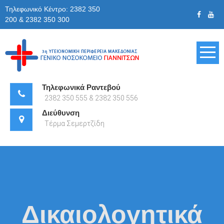
Skip
Τηλεφωνικό Κέντρο: 2382 350
to
200 & 2382 350 300
content
Γενικό
Νοσοκομείο
Τηλεφωνικά Ραντεβού
2382 350 555 & 2382 350 556
Γιαννιτσών
Διεύθυνση
Τέρμα Σεμερτζίδη
Δικαιολογητικά