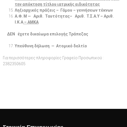
την απόκτηση τίτλου ιατρικής ειδικότητας
Ληξιαρχικές πράξεις – Γάμου – γεννήσεων τέκνων
Α.Φ. Μ — Αριθ. Ταυτότητας– Αριθ.
T
.Σ.Α.Υ – Αριθ.
Ι.Κ.Α
–
ΑΜΚΑ
ΔΕΝ έχετε δικαίωμα επιλογής Τράπεζας
Υπεύθυνη δήλωση — Ατομικό δελτίο
Για περισσότερες πληροφορίες Γραφείο Προσωπικού :
2382350605
Πλοήγηση
άρθρων