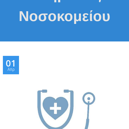
Νοσοκομείου
01
Απρ