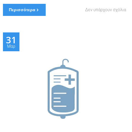
στ
Περισσότερα
Δεν υπάρχουν σχόλια
Διο
Υπ
31
Μαρ