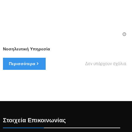
Νοσηλευτική Υπηρεσία
στ
Περισσότερα
Δεν υπάρχουν σχόλια
Νο
Υπ
Στοιχεία Επικοινωνίας