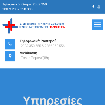
Skip
Τηλεφωνικό Κέντρο: 2382 350
to
200 & 2382 350 300
content
Γενικό
Νοσοκομείο
Τηλεφωνικά Ραντεβού
2382 350 555 & 2382 350 556
Γιαννιτσών
Διεύθυνση
Τέρμα Σεμερτζίδη
Υπηρεσίες