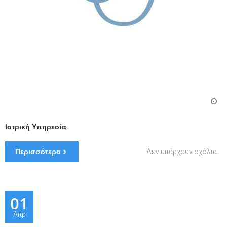
Ιατρική Υπηρεσία
στ
Περισσότερα
Δεν υπάρχουν σχόλια
Ιατ
Υπ
01
Απρ