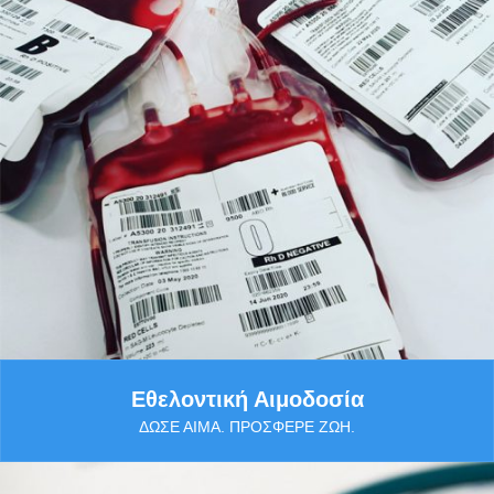
Εθελοντική Αιμοδοσία
ΔΏΣΕ ΑΊΜΑ. ΠΡΌΣΦΕΡΕ ΖΩΉ.
Περισσότερα