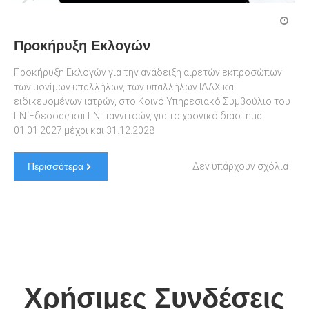
Προκήρυξη Εκλογών
Προκήρυξη Εκλογών για την ανάδειξη αιρετών εκπροσώπων
των μονίμων υπαλλήλων, των υπαλλήλων ΙΔΑΧ και
ειδικευομένων ιατρών, στο Κοινό Υπηρεσιακό Συμβούλιο του
ΓΝ Έδεσσας και ΓΝ Γιαννιτσών, για το χρονικό διάστημα
01.01.2027 μέχρι και 31.12.2028
στο
Περισσότερα
Δεν υπάρχουν σχόλια
Προ
Εκλ
Χρήσιμες Συνδέσεις