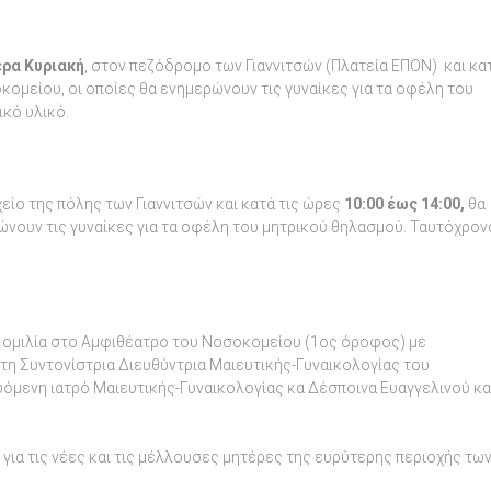
έρα Κυριακή
, στον πεζόδρομο των Γιαννιτσών (Πλατεία ΕΠΟΝ) και κα
κομείου, οι οποίες θα ενημερώνουν τις γυναίκες για τα οφέλη του
κό υλικό.
ίο της πόλης των Γιαννιτσών και κατά τις ώρες
10:00 έως 14:00,
θα
ώνουν τις γυναίκες για τα οφέλη του μητρικού θηλασμού. Ταυτόχρον
 ομιλία στο Αμφιθέατρο του Νοσοκομείου (1ος όροφος) με
 τη Συντονίστρια Διευθύντρια Μαιευτικής-Γυναικολογίας του
όμενη ιατρό Μαιευτικής-Γυναικολογίας κα Δέσποινα Ευαγγελινού κα
, για τις νέες και τις μέλλουσες μητέρες της ευρύτερης περιοχής τω