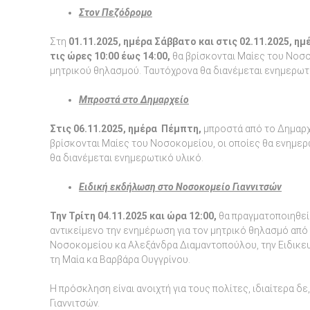
Στον Πεζόδρομο
Στη
01.11.2025, ημέρα Σάββατο και στις 02.11.2025, ημ
τις ώρες 10:00 έως 14:00,
θα βρίσκονται Μαίες του Νοσο
μητρικού θηλασμού. Ταυτόχρονα θα διανέμεται ενημερωτι
Μπροστά στο Δημαρχείο
Στις
06.11.2025, ημέρα Πέμπτη,
μπροστά από το Δημαρχε
βρίσκονται Μαίες του Νοσοκομείου, οι οποίες θα ενημερ
θα διανέμεται ενημερωτικό υλικό.
Ειδική εκδήλωση στο Νοσοκομείο Γιαννιτσών
Την Τρίτη 04.11.2025 και ώρα 12:00,
θα πραγματοποιηθεί
αντικείμενο την ενημέρωση για τον μητρικό θηλασμό από
Νοσοκομείου κα Αλεξάνδρα Διαμαντοπούλου, την Ειδικευ
τη Μαία κα Βαρβάρα Ουγγρίνου.
Η πρόσκληση είναι ανοιχτή για τους πολίτες, ιδιαίτερα δε
Γιαννιτσών.