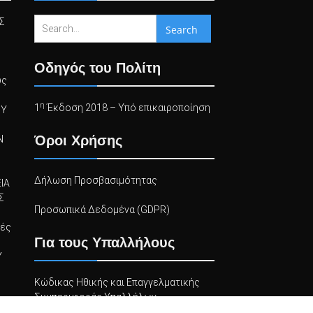
Search
Σ
for:
Οδηγός του Πολίτη
υς
η
1
Έκδοση 2018 – Υπό επικαιροποίηση
ΟΥ
Όροι Χρήσης
Ν
Δήλωση Προσβασιμότητας
ΙΑ
Σ
Προσωπικά Δεδομένα (GDPR)
τές
Για τους Υπαλλήλους
Υ
Κώδικας Ηθικής και Επαγγελματικής
Συμπεριφοράς Υπαλλήλων