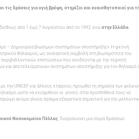
ι τις δράσεις για υγιή βρέφη, στηρίζει και ευαισθητοποιεί για τ
διεθνώς από 1 έως 7 Αυγούστου από το 1992, ενώ
στην Ελλάδα
σμό – Δημιουργία βιώσιμων συστημάτων υποστήριξης». Η φετινή
μητρικού θηλασμού, ως ουσιαστική συμβολή στη βιωσιμότητα του
ν περιβαλλοντικών επιπτώσεων που συνδέονται με την τεχνητή
ων και αποτελεσματικών συστημάτων υποστήριξης για τον θηλασμό 
ε την UNICEF και άλλους εταίρους, προωθεί τη σημασία των φιλικώ
θηλασμό, ώστε να ενισχυθούν οι γονείς στην προσπάθειά τους να
πρώιμη ακόμα ηλικία, πράγμα εξαιρετικά σημαντικό για την μελλοντι
ενικού Νοσοκομείου Πέλλας
διοργανώνει μια σειρά δράσεων: