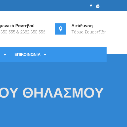
φωνικά Ραντεβού
Διεύθυνση
 350 555 & 2382 350 556
Τέρμα Σεμερτζίδη
Η
ΕΠΙΚΟΙΝΩΝΙΑ
ΚΟΥ ΘΗΛΑΣΜΟΥ