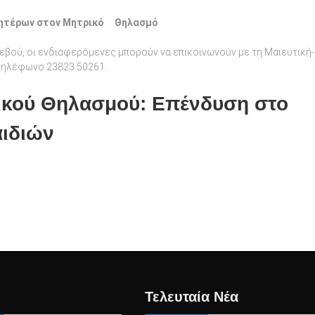
 μητέρων στον Μητρικό Θηλασμό
εβού, οι ενδιαφερόμενες μπορούν να επικοινωνούν με τη Μαιευτική-
 τηλέφωνο 23823 50261.
ικού Θηλασμού: Επένδυση στο
αιδιών
Τελευταία Νέα