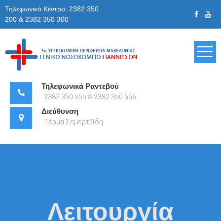
Skip
Τηλεφωνικό Κέντρο: 2382 350
to
200 & 2382 350 300
content
Γενικό
Νοσοκομείο
Τηλεφωνικά Ραντεβού
2382 350 555 & 2382 350 556
Γιαννιτσών
Διεύθυνση
Τέρμα Σεμερτζίδη
Λειτουργία