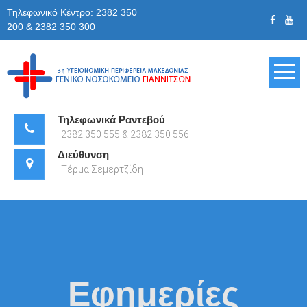
Skip
Τηλεφωνικό Κέντρο: 2382 350
to
200 & 2382 350 300
content
Γενικό
Νοσοκομείο
Τηλεφωνικά Ραντεβού
2382 350 555 & 2382 350 556
Γιαννιτσών
Διεύθυνση
Τέρμα Σεμερτζίδη
Εφημερίες