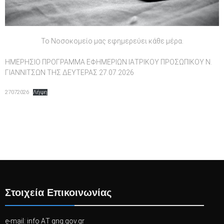
Το Νοσοκομείο μας εφημερεύει κάθε μέρα.
ΗΜΕΡΗΣΙΟ ΠΡΟΓΡΑΜΜΑ ΕΦΗΜΕΡΙΩΝ ΙΑΤΡΙΚΟΥ ΠΡΟΣΩΠΙΚΟΥ Ν.
ΓΙΑΝΝΙΤΣΩΝ ΤΗΣ ΔΕΥΤΕΡΑΣ 27.07.2026
27072026
Λήψη
Πλοήγηση
άρθρων
Στοιχεία Επικοινωνίας
e-mail: info ΑΤ gng.gov.gr